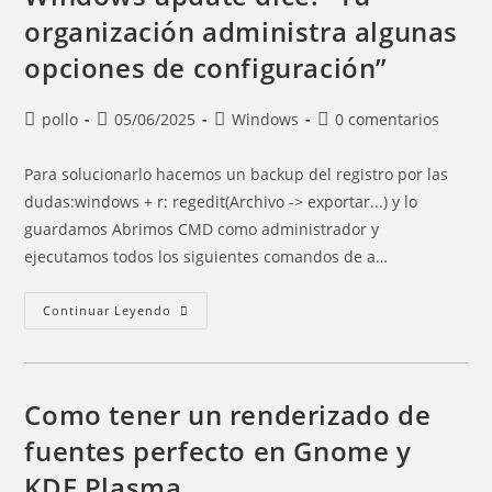
organización administra algunas
opciones de configuración”
Autor
Entrada
Categoría
Comentarios
pollo
05/06/2025
Windows
0 comentarios
de
publicada:
de
de
la
la
la
Para solucionarlo hacemos un backup del registro por las
entrada:
entrada:
entrada:
dudas:windows + r: regedit(Archivo -> exportar...) y lo
guardamos Abrimos CMD como administrador y
ejecutamos todos los siguientes comandos de a…
Windows
Continuar Leyendo
Update
Dice:
“Tu
Organización
Administra
Algunas
Como tener un renderizado de
Opciones
De
fuentes perfecto en Gnome y
Configuración”
KDE Plasma