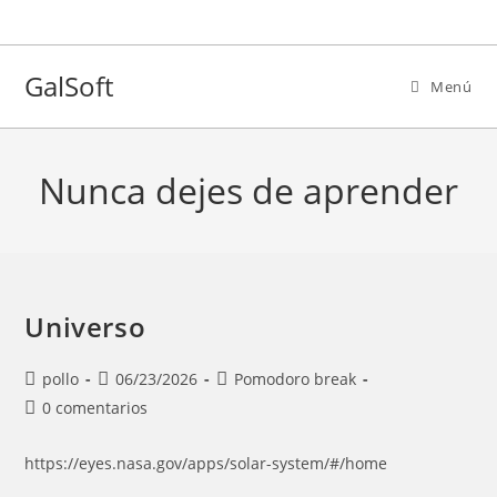
Ir
al
contenido
GalSoft
Menú
Nunca dejes de aprender
Universo
Autor
Entrada
Categoría
pollo
06/23/2026
Pomodoro break
de
publicada:
de
Comentarios
0 comentarios
la
la
de
entrada:
entrada:
la
https://eyes.nasa.gov/apps/solar-system/#/home
entrada: