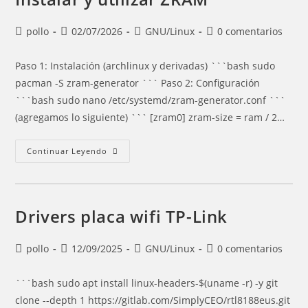
Autor
Entrada
Categoría
Comentarios
pollo
02/07/2026
GNU/Linux
0 comentarios
de
publicada:
de
de
la
la
la
Paso 1: Instalación (archlinux y derivadas) ```bash sudo
entrada:
entrada:
entrada:
pacman -S zram-generator ``` Paso 2: Configuración
```bash sudo nano /etc/systemd/zram-generator.conf ```
(agregamos lo siguiente) ``` [zram0] zram-size = ram / 2…
Instalar
Continuar Leyendo
Y
Utilizar
ZRAM
Drivers placa wifi TP-Link
Autor
Entrada
Categoría
Comentarios
pollo
12/09/2025
GNU/Linux
0 comentarios
de
publicada:
de
de
la
la
la
```bash sudo apt install linux-headers-$(uname -r) -y git
entrada:
entrada:
entrada:
clone --depth 1 https://gitlab.com/SimplyCEO/rtl8188eus.git