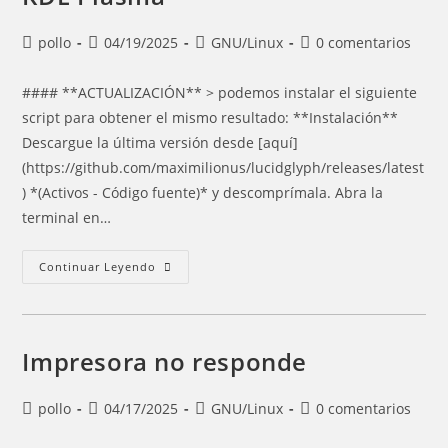
Autor
Entrada
Categoría
Comentarios
pollo
04/19/2025
GNU/Linux
0 comentarios
de
publicada:
de
de
la
la
la
#### **ACTUALIZACIÓN** > podemos instalar el siguiente
entrada:
entrada:
entrada:
script para obtener el mismo resultado: **Instalación**
Descargue la última versión desde [aquí]
(https://github.com/maximilionus/lucidglyph/releases/latest
) *(Activos - Código fuente)* y descomprímala. Abra la
terminal en…
Como
Continuar Leyendo
Tener
Un
Renderizado
De
Fuentes
Perfecto
Impresora no responde
En
Gnome
Y
KDE
Autor
Entrada
Categoría
Comentarios
pollo
04/17/2025
GNU/Linux
0 comentarios
Plasma
de
publicada:
de
de