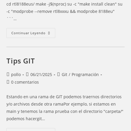
cd rtl8188eus/ make -j$(nproc) su -c "make install clean" su
-c "modprobe --remove rtl8xxxu && modprobe 8188eu"
```…
Drivers
Continuar Leyendo
Placa
Wifi
TP-
Link
Tips GIT
Autor
Entrada
Categoría
pollo
06/21/2025
Git
/
Programación
de
publicada:
de
Comentarios
0 comentarios
la
la
de
entrada:
entrada:
la
Estando en una rama de GIT podemos traernos directorios
entrada:
y/o archivos desde otra ramaPor ejemplo, si estamos en
main y tenemos la rama prueba con el directorio "carpeta/"
podemos hacergit…