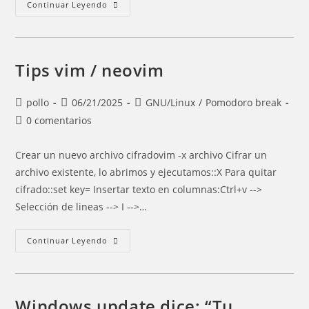
Tips
Continuar Leyendo
GIT
Tips vim / neovim
Autor
Entrada
Categoría
pollo
06/21/2025
GNU/Linux
/
Pomodoro break
de
publicada:
de
Comentarios
0 comentarios
la
la
de
entrada:
entrada:
la
Crear un nuevo archivo cifradovim -x archivo Cifrar un
entrada:
archivo existente, lo abrimos y ejecutamos::X Para quitar
cifrado::set key= Insertar texto en columnas:Ctrl+v -->
Selección de lineas --> I -->…
Tips
Continuar Leyendo
Vim
/
Neovim
Windows update dice: “Tu