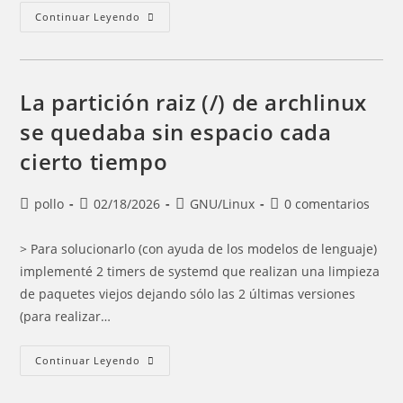
Universo
Continuar Leyendo
La partición raiz (/) de archlinux
se quedaba sin espacio cada
cierto tiempo
Autor
Entrada
Categoría
Comentarios
pollo
02/18/2026
GNU/Linux
0 comentarios
de
publicada:
de
de
la
la
la
> Para solucionarlo (con ayuda de los modelos de lenguaje)
entrada:
entrada:
entrada:
implementé 2 timers de systemd que realizan una limpieza
de paquetes viejos dejando sólo las 2 últimas versiones
(para realizar…
La
Continuar Leyendo
Partición
Raiz
(/)