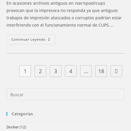
la
la
la
En ocasiones archivos antiguos en /var/spool/cups
entrada:
entrada:
entrada:
provocan que la impresora no responda ya que antiguos
trabajos de impresión atascados o corruptos podrían estar
interfiriendo con el funcionamiento normal de CUPS.…
Impresora
Continuar Leyendo
No
Responde
1
2
3
4
…
18
Ir a la 
Pre
Es
to
Categorías
clo
the
Docker
(12)
sea