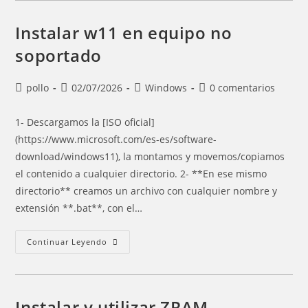
De
Archlinux
Se
Instalar w11 en equipo no
Quedaba
Sin
soportado
Espacio
Cada
Cierto
Tiempo
Autor
Entrada
Categoría
Comentarios
pollo
02/07/2026
Windows
0 comentarios
de
publicada:
de
de
la
la
la
1- Descargamos la [ISO oficial]
entrada:
entrada:
entrada:
(https://www.microsoft.com/es-es/software-
download/windows11), la montamos y movemos/copiamos
el contenido a cualquier directorio. 2- **En ese mismo
directorio** creamos un archivo con cualquier nombre y
extensión **.bat**, con el…
Instalar
Continuar Leyendo
W11
En
Equipo
No
Soportado
Instalar y utilizar ZRAM